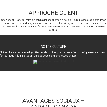
APPROCHE CLIENT
Chez Kadant Canada, notre but est d’aider nos clients à améliorer leurs processus de production
en fournissant des produits, des services et une expertise sûrs, fiables et innovants en matière de
contrôle des flux. Nous sommes fiers d’appartenir à une équipe dédiée au partenariat avec nos
clients.
NOTRE CULTURE
Notre culture en est une de loyauté et de relation à long terme. Nos clients ainsi que nos employés
font partie de la famille Kadant Canada depuis de nombreuses années.
AVANTAGES SOCIAUX –
KADANT CANADA